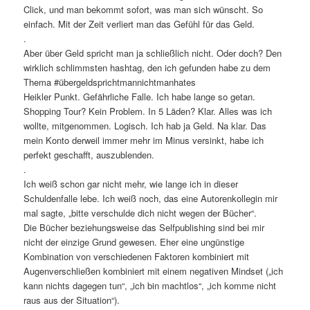
Click, und man bekommt sofort, was man sich wünscht. So
einfach. Mit der Zeit verliert man das Gefühl für das Geld.
.
Aber über Geld spricht man ja schließlich nicht. Oder doch? Den
wirklich schlimmsten hashtag, den ich gefunden habe zu dem
Thema #übergeldsprichtmannichtmanhates
Heikler Punkt. Gefährliche Falle. Ich habe lange so getan.
Shopping Tour? Kein Problem. In 5 Läden? Klar. Alles was ich
wollte, mitgenommen. Logisch. Ich hab ja Geld. Na klar. Das
mein Konto derweil immer mehr im Minus versinkt, habe ich
perfekt geschafft, auszublenden.
.
Ich weiß schon gar nicht mehr, wie lange ich in dieser
Schuldenfalle lebe. Ich weiß noch, das eine Autorenkollegin mir
mal sagte, „bitte verschulde dich nicht wegen der Bücher“.
Die Bücher beziehungsweise das Selfpublishing sind bei mir
nicht der einzige Grund gewesen. Eher eine ungünstige
Kombination von verschiedenen Faktoren kombiniert mit
Augenverschließen kombiniert mit einem negativen Mindset („ich
kann nichts dagegen tun“, „ich bin machtlos“, „ich komme nicht
raus aus der Situation“).