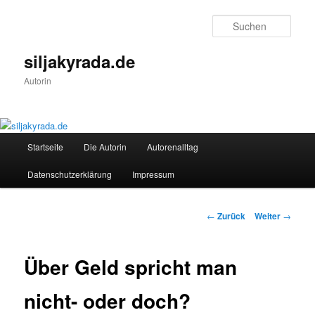
Zum
Inhalt
Such
wechseln
siljakyrada.de
Autorin
Hauptmenü
Startseite
Die Autorin
Autorenalltag
Datenschutzerklärung
Impressum
Beitrags-
←
Zurück
Weiter
→
Navigation
Über Geld spricht man
nicht- oder doch?