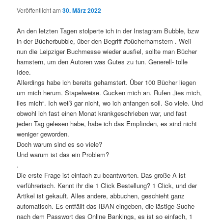
Veröffentlicht am
30. März 2022
An den letzten Tagen stolperte ich in der Instagram Bubble, bzw
in der Bücherbubble, über den Begriff #bücherhamstern . Weil
nun die Leipziger Buchmesse wieder ausfiel, sollte man Bücher
hamstern, um den Autoren was Gutes zu tun. Generell- tolle
Idee.
Allerdings habe ich bereits gehamstert. Über 100 Bücher liegen
um mich herum. Stapelweise. Gucken mich an. Rufen „lies mich,
lies mich“. Ich weiß gar nicht, wo ich anfangen soll. So viele. Und
obwohl ich fast einen Monat krankgeschrieben war, und fast
jeden Tag gelesen habe, habe ich das Empfinden, es sind nicht
weniger geworden.
Doch warum sind es so viele?
Und warum ist das ein Problem?
.
Die erste Frage ist einfach zu beantworten. Das große A ist
verführerisch. Kennt ihr die 1 Click Bestellung? 1 Click, und der
Artikel ist gekauft. Alles andere, abbuchen, geschieht ganz
automatisch. Es entfällt das IBAN eingeben, die lästige Suche
nach dem Passwort des Online Bankings, es ist so einfach, 1