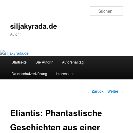
Zum
Inhalt
Such
wechseln
siljakyrada.de
Autorin
Hauptmenü
Startseite
Die Autorin
Autorenalltag
Datenschutzerklärung
Impressum
Beitrags-
←
Zurück
Weiter
→
Navigation
Eliantis: Phantastische
Geschichten aus einer