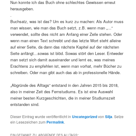
Nun konnte ich das Buch ohne schlechtes Gewissen erneut
herausgeben.
.
Buchsatz, was ist das? Um es kurz zu machen: Als Autor muss
man wissen, wie man das Buch setzt, z.B. wenn man „…“
verwendet, sollte dies nicht am Anfang einer Zeile stehen. Oder
wenn man einen Text schreibt und das letzte Wort steht alleine
auf einer Seite, da dann das nächste Kapitel auf der nächsten
Seite anfängt…sowas ist blöd. Sowas stört den Leser. Entweder
man setzt sich damit auseinander und lernt es, was meines
Erachtens zu empfehlen ist, wenn man vorhat, mehr Bücher zu
schreiben. Oder man gibt auch das ab in professionelle Hände.
„Abgründe des Alltags“ entstand in den Jahren 2015 bis 2018,
also in meiner Zeit des Fernstudiums. Es ist eine Auswahl
meiner besten Kurzgeschichten, die in meiner Studiumszeit
entstanden sind.
Dieser Eintrag wurde veröffentlicht in
Uncategorized
von
Silja
. Setze
ein Lesezeichen zum
Permalink
.
EIN GEDANKE ZU „
ABGRÜNDE DES ALLTAGS
“