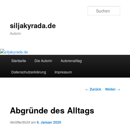
Zum
Inhalt
Such
wechseln
siljakyrada.de
Autorin
Hauptmenü
Startseite
Die Autorin
Autorenalltag
Datenschutzerklärung
Impressum
Beitrags-
←
Zurück
Weiter
→
Navigation
Abgründe des Alltags
Veröffentlicht am
6. Januar 2020