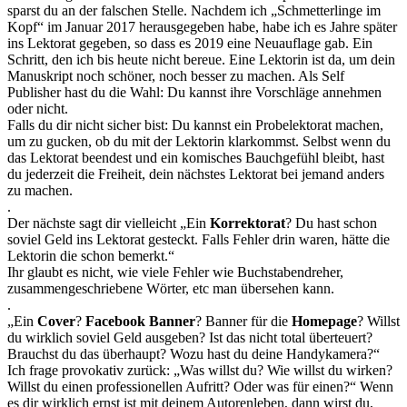
sparst du an der falschen Stelle. Nachdem ich „Schmetterlinge im
Kopf“ im Januar 2017 herausgegeben habe, habe ich es Jahre später
ins Lektorat gegeben, so dass es 2019 eine Neuauflage gab. Ein
Schritt, den ich bis heute nicht bereue. Eine Lektorin ist da, um dein
Manuskript noch schöner, noch besser zu machen. Als Self
Publisher hast du die Wahl: Du kannst ihre Vorschläge annehmen
oder nicht.
Falls du dir nicht sicher bist: Du kannst ein Probelektorat machen,
um zu gucken, ob du mit der Lektorin klarkommst. Selbst wenn du
das Lektorat beendest und ein komisches Bauchgefühl bleibt, hast
du jederzeit die Freiheit, dein nächstes Lektorat bei jemand anders
zu machen.
.
Der nächste sagt dir vielleicht „Ein
Korrektorat
? Du hast schon
soviel Geld ins Lektorat gesteckt. Falls Fehler drin waren, hätte die
Lektorin die schon bemerkt.“
Ihr glaubt es nicht, wie viele Fehler wie Buchstabendreher,
zusammengeschriebene Wörter, etc man übersehen kann.
.
„Ein
Cover
?
Facebook Banner
? Banner für die
Homepage
? Willst
du wirklich soviel Geld ausgeben? Ist das nicht total überteuert?
Brauchst du das überhaupt? Wozu hast du deine Handykamera?“
Ich frage provokativ zurück: „Was willst du? Wie willst du wirken?
Willst du einen professionellen Aufritt? Oder was für einen?“ Wenn
es dir wirklich ernst ist mit deinem Autorenleben, dann wirst du,