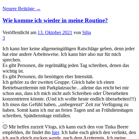
Neuere Beiträge
→
Wie komme ich wieder in meine Routine?
Veröffentlicht am
13. Oktober 2021
von
Silja
3
Ich kann hier keine allgemeingültigen Ratschläge geben, denn jeder
hat eine andere Arbeitsweise. Ich kann hier also nur für mich
sprechen.
Es gibt Personen, die regelmäßig jeden Tag schreiben, denen das
wichtig ist.
Es gibt Personen, dir benötigen eher Intensität.
Ich gehöre zu der zweiten Gruppe. Gleich habe ich einen
Betriebsarzttermin mit Parkplatzsuche…alleine das reicht bei mir
schon aus, dass ich mich nicht aufs Schreiben oder Überarbeiten
konzentrieren könnte. (Und ich wollte heute endlich überarbeiten!!!)
Ich muss das Gefühl haben, „unbegrenzt“ Zeit zur Verfügung zu
haben. Somit kann ich nur an freien Tagen und an Frühdiensttagen
schreiben, Spätdiensttage entfallen.
.
🙂 Mir helfen zurzeit Vlogs, ich kann euch den von Tinka Beere
empfehlen, ihr findet ihn
hier
. Ich habe euch gleich den verlinkt, den
ich auch gleich gucken werde, nach dem Arzttermin. Ich meine