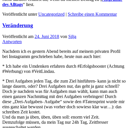
des Alltags
“ liest.
Veröffentlicht unter
Uncategorized
|
Schreibe einen Kommentar
Veränderung
Veröffentlicht am
24. Juni 2018
von
Silja
Antworten
Nachdem ich es gestern Abend bereits auf meinem privaten Profil
bei Instagramm geschrieben habe, heute nun auch hier:
* Ich habe ein Umdenken erfahren durch #Erfolgsbooster (Achtung
#Werbung) von #VeitLindau.
* Drei Aufgaben jeden Tag, die zum Ziel hinführen- kann ja nicht so
lange dauern, oder? Drei Aufgaben nur, das geht ja ganz schnell?
Doch je nachdem was für Aufgaben man wählt, kann man auch
einen ganzen Nachmittag mit drei Aufgaben verbringen! Durch
diese „Drei-Aufgaben- Aufgabe“ sowie den #Tatensprint wurde mir
eins ganz klar bewusst (was vorher doch sowieso klar war…): das
schreiben Zeit kostet.
Und da man ja üben, üben, üben soll: enorm viel Zeit.
Demzufolge müssen, da mein Tag nur 24h Tag, Zeitfresser
ausgeschaltet werden.