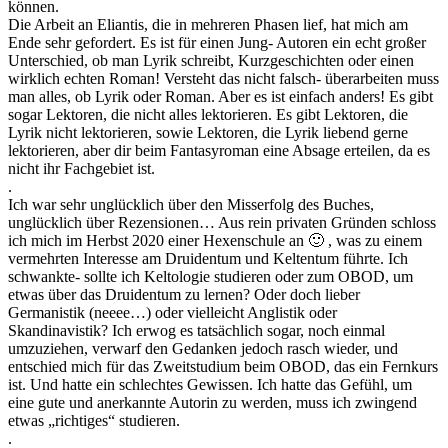
können.
Die Arbeit an Eliantis, die in mehreren Phasen lief, hat mich am
Ende sehr gefordert. Es ist für einen Jung- Autoren ein echt großer
Unterschied, ob man Lyrik schreibt, Kurzgeschichten oder einen
wirklich echten Roman! Versteht das nicht falsch- überarbeiten muss
man alles, ob Lyrik oder Roman. Aber es ist einfach anders! Es gibt
sogar Lektoren, die nicht alles lektorieren. Es gibt Lektoren, die
Lyrik nicht lektorieren, sowie Lektoren, die Lyrik liebend gerne
lektorieren, aber dir beim Fantasyroman eine Absage erteilen, da es
nicht ihr Fachgebiet ist.
.
Ich war sehr unglücklich über den Misserfolg des Buches,
unglücklich über Rezensionen… Aus rein privaten Gründen schloss
ich mich im Herbst 2020 einer Hexenschule an 🙂 , was zu einem
vermehrten Interesse am Druidentum und Keltentum führte. Ich
schwankte- sollte ich Keltologie studieren oder zum OBOD, um
etwas über das Druidentum zu lernen? Oder doch lieber
Germanistik (neeee…) oder vielleicht Anglistik oder
Skandinavistik? Ich erwog es tatsächlich sogar, noch einmal
umzuziehen, verwarf den Gedanken jedoch rasch wieder, und
entschied mich für das Zweitstudium beim OBOD, das ein Fernkurs
ist. Und hatte ein schlechtes Gewissen. Ich hatte das Gefühl, um
eine gute und anerkannte Autorin zu werden, muss ich zwingend
etwas „richtiges“ studieren.
.