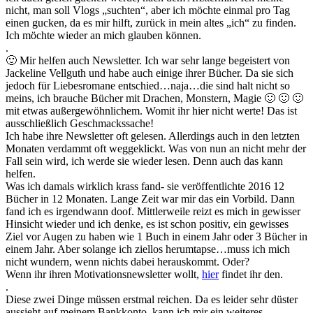
nicht, man soll Vlogs „suchten“, aber ich möchte einmal pro Tag
einen gucken, da es mir hilft, zurück in mein altes „ich“ zu finden.
Ich möchte wieder an mich glauben können.
.
🙂 Mir helfen auch Newsletter. Ich war sehr lange begeistert von
Jackeline Vellguth und habe auch einige ihrer Bücher. Da sie sich
jedoch für Liebesromane entschied…naja…die sind halt nicht so
meins, ich brauche Bücher mit Drachen, Monstern, Magie 🙂 🙂 🙂
mit etwas außergewöhnlichem. Womit ihr hier nicht werte! Das ist
ausschließlich Geschmackssache!
Ich habe ihre Newsletter oft gelesen. Allerdings auch in den letzten
Monaten verdammt oft weggeklickt. Was von nun an nicht mehr der
Fall sein wird, ich werde sie wieder lesen. Denn auch das kann
helfen.
Was ich damals wirklich krass fand- sie veröffentlichte 2016 12
Bücher in 12 Monaten. Lange Zeit war mir das ein Vorbild. Dann
fand ich es irgendwann doof. Mittlerweile reizt es mich in gewisser
Hinsicht wieder und ich denke, es ist schon positiv, ein gewisses
Ziel vor Augen zu haben wie 1 Buch in einem Jahr oder 3 Bücher in
einem Jahr. Aber solange ich ziellos herumtapse…muss ich mich
nicht wundern, wenn nichts dabei herauskommt. Oder?
Wenn ihr ihren Motivationsnewsletter wollt,
hier
findet ihr den.
.
Diese zwei Dinge müssen erstmal reichen. Da es leider sehr düster
aussieht auf meinem Bankkonto, kann ich mir ein weiteres