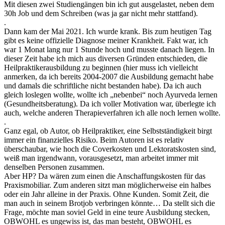
Mit diesen zwei Studiengängen bin ich gut ausgelastet, neben dem
30h Job und dem Schreiben (was ja gar nicht mehr stattfand).
.
Dann kam der Mai 2021. Ich wurde krank. Bis zum heutigen Tag
gibt es keine offizielle Diagnose meiner Krankheit. Fakt war, ich
war 1 Monat lang nur 1 Stunde hoch und musste danach liegen. In
dieser Zeit habe ich mich aus diversen Gründen entschieden, die
Heilpraktikerausbildung zu beginnen (hier muss ich vielleicht
anmerken, da ich bereits 2004-2007 die Ausbildung gemacht habe
und damals die schriftliche nicht bestanden habe). Da ich auch
gleich loslegen wollte, wollte ich „nebenbei“ noch Ayurveda lernen
(Gesundheitsberatung). Da ich voller Motivation war, überlegte ich
auch, welche anderen Therapieverfahren ich alle noch lernen wollte.
.
Ganz egal, ob Autor, ob Heilpraktiker, eine Selbstständigkeit birgt
immer ein finanzielles Risiko. Beim Autoren ist es relativ
überschaubar, wie hoch die Coverkosten und Lektoratskosten sind,
weiß man irgendwann, vorausgesetzt, man arbeitet immer mit
denselben Personen zusammen.
Aber HP? Da wären zum einen die Anschaffungskosten für das
Praxismobiliar. Zum anderen sitzt man möglicherweise ein halbes
oder ein Jahr alleine in der Praxis. Ohne Kunden. Somit Zeit, die
man auch in seinem Brotjob verbringen könnte… Da stellt sich die
Frage, möchte man soviel Geld in eine teure Ausbildung stecken,
OBWOHL es ungewiss ist, das man besteht, OBWOHL es