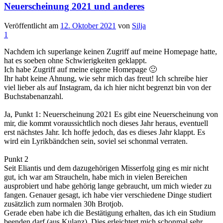
Neuerscheinung 2021 und anderes
Veröffentlicht am
12. Oktober 2021
von
Silja
1
Nachdem ich superlange keinen Zugriff auf meine Homepage hatte,
hat es soeben ohne Schwierigkeiten geklappt.
Ich habe Zugriff auf meine eigene Homepage 🙂
Ihr habt keine Ahnung, wie sehr mich das freut! Ich schreibe hier
viel lieber als auf Instagram, da ich hier nicht begrenzt bin von der
Buchstabenanzahl.
Ja, Punkt 1: Neuerscheinung 2021 Es gibt eine Neuerscheinung von
mir, die kommt voraussichtlich noch dieses Jahr heraus, eventuell
erst nächstes Jahr. Ich hoffe jedoch, das es dieses Jahr klappt. Es
wird ein Lyrikbändchen sein, soviel sei schonmal verraten.
Punkt 2
Seit Eliantis und dem dazugehörigen Misserfolg ging es mir nicht
gut, ich war am Straucheln, habe mich in vielen Bereichen
ausprobiert und habe gehörig lange gebraucht, um mich wieder zu
fangen. Genauer gesagt, ich habe vier verschiedene Dinge studiert
zusätzlich zum normalen 30h Brotjob.
Gerade eben habe ich die Bestätigung erhalten, das ich ein Studium
beenden darf (aus Kulanz). Dies erleichtert mich schonmal sehr.