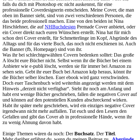
falls du dich mit Photoshop etc nicht auskennst, für eine
professionelle Coverdesignerin entscheiden. Meine Cover, die man
oben im Banner sieht, sind von zwei verschiedenen Personen, die
das beide professionell machen. Eine von den beiden ist Nina
Hirschlehner, die auf
NHBuchdesign
Premade Cover anbietet, oder
ein Cover direkt nach euren Wünschen erstellt. Nina hat für mich
schon drei Cover erstellt, für Schmetterlinge im Kopf, Abgründe des
Alltags und für das vierte Buch, das noch nicht erschienen ist. Auch
die Banner (fb, Homepage) sind von ihr.
Was ihr bei schlechtgewählten Covern bedenken solltet: Das große
A löscht eure Bücher nicht. Selbst wenn ihr die Bücher bei einem
Anbieter wie e-publi löscht, werden sie für immer bei Amazon zu
sehen sein. Gebt ihr euer Buch bei Amazon kdp heraus, könnt ihr
die Bücher selber löschen. Euer ebook wird ganz verschwinden.
Doch euer Taschenbuch wird weiterhin angezeigt werden mit dem
Hinweis „derzeit nicht verfügbar“. Steht ihr noch am Anfang und
habt erst wenige Bücher geschrieben, fallen die negativen Cover auf
und können auf den potentiellen Kunden abschreckend wirken.
Habt ihr später mehr geschrieben, wird ein einziges negative Cover
irgendwann nicht mehr auffallen. Tut euch und den Lesern den
Gefallen und gibt das Cover ab in professionelle Hände, wenn ihr
zu wenig Ahnung davon habt.
Einige Themen wären da noch: Der
Buchsatz
. Der
Titel
.
Mehr darüber erfährst du, wenn du meinen Beitrag zu „
Abgründe